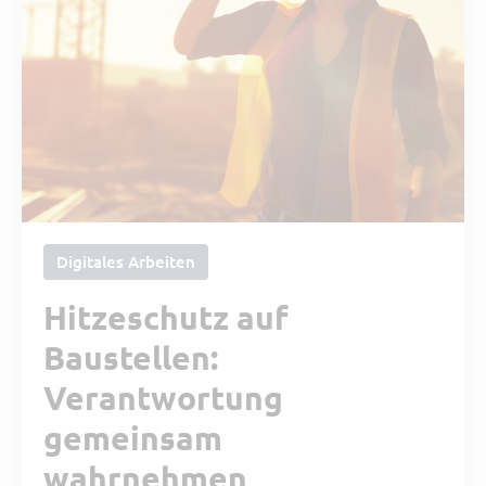
Tipp vom Support
SORBA erleben
Buchhaltung und Recht
Software Updates
Digitales Arbeiten
Hitzeschutz auf
Baustellen:
Verantwortung
gemeinsam
wahrnehmen