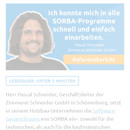
Tipp vom Support
SORBA erleben
Buchhaltung und Recht
Software Updates
LESEDAUER:
UNTER 2
MINUTEN
Herr Pascal Schneider, Geschäftsleiter der
Zimmerei Schneider GmbH in Schönenberg, setzt
in seinem Holzbau-Unternehmen die
Software-
Gesamtlösung
von SORBA ein– sowohl für die
technischen, als auch für die kaufmännischen