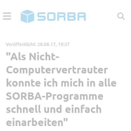
ABONNIEREN
ZUR WEBSEITE
Veröffentlicht: 28.08.17, 19:37
"Als Nicht-
Menü
Computervertrauter
Aktuelle Beiträge
konnte ich mich in alle
SORBA-Programme
Beliebt
schnell und einfach
Kategorien
einarbeiten"
Referenzbericht
Digitales Arbeiten