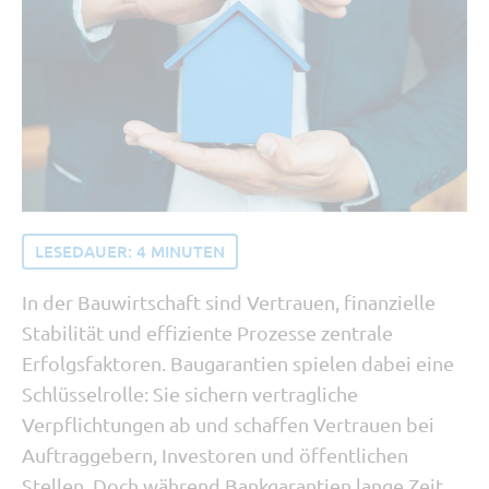
Tipp vom Support
SORBA erleben
Buchhaltung und Recht
Software Updates
LESEDAUER:
4
MINUTEN
In der Bauwirtschaft sind Vertrauen, finanzielle
Stabilität und effiziente Prozesse zentrale
Erfolgsfaktoren. Baugarantien spielen dabei eine
Schlüsselrolle: Sie sichern vertragliche
Verpflichtungen ab und schaffen Vertrauen bei
Auftraggebern, Investoren und öffentlichen
Stellen. Doch während Bankgarantien lange Zeit