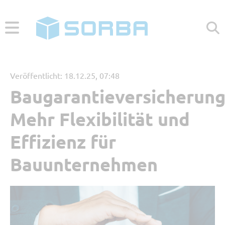
ABONNIEREN
ZUR WEBSEITE
Veröffentlicht: 18.12.25, 07:48
Baugarantieversicherung
Menü
Mehr Flexibilität und
Aktuelle Beiträge
Effizienz für
Bauunternehmen
Beliebt
Kategorien
Referenzbericht
Digitales Arbeiten