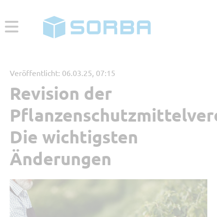
ABONNIEREN
ZUR WEBSEITE
Veröffentlicht: 06.03.25, 07:15
Revision der
Menü
Pflanzenschutzmittelver
Aktuelle Beiträge
Die wichtigsten
Änderungen
Beliebt
Kategorien
Referenzbericht
Digitales Arbeiten