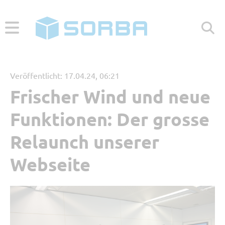
ABONNIEREN
ZUR WEBSEITE
Veröffentlicht: 17.04.24, 06:21
Frischer Wind und neue
Menü
Funktionen: Der grosse
Aktuelle Beiträge
Relaunch unserer
Webseite
Beliebt
Kategorien
Referenzbericht
Digitales Arbeiten