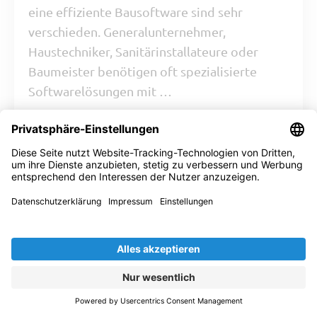
eine effiziente Bausoftware sind sehr
verschieden. Generalunternehmer,
Haustechniker, Sanitärinstallateure oder
Baumeister benötigen oft spezialisierte
Softwarelösungen mit …
ZUM BEITRAG