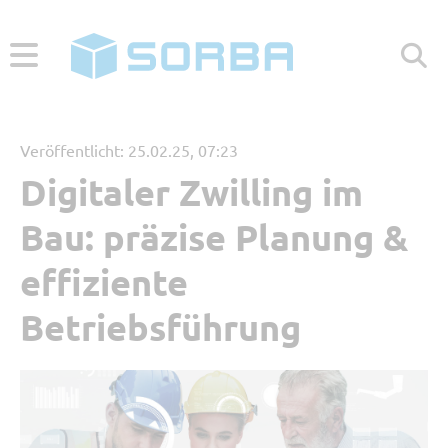
ABONNIEREN
ZUR WEBSEITE
Veröffentlicht: 25.02.25, 07:23
Digitaler Zwilling im
Menü
Bau: präzise Planung &
Aktuelle Beiträge
effiziente
Betriebsführung
Beliebt
Kategorien
Referenzbericht
Digitales Arbeiten