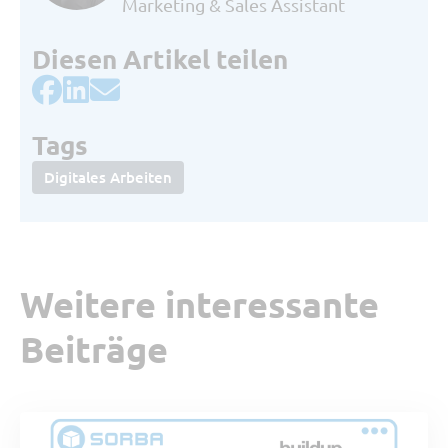
Marketing & Sales Assistant
Überwachung, Wartung und
Optimierung zu unterstützen. Im
Diesen Artikel teilen
Gegensatz dazu sind traditionelle
3D-Modelle statische
Reproduktionen, die
zuvorderst
Tags
für die Planung und Visualisierung
Digitales Arbeiten
genutzt werden, ohne dynamische
Verknüpfung mit dem physischen
Gebäude oder dessen
Lebenszyklusdaten.
Weitere interessante
Beiträge