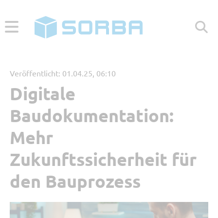
ABONNIEREN
ZUR WEBSEITE
Veröffentlicht: 01.04.25, 06:10
Digitale
Menü
Baudokumentation:
Aktuelle Beiträge
Mehr
Zukunftssicherheit für
Beliebt
den Bauprozess
Kategorien
Referenzbericht
Digitales Arbeiten