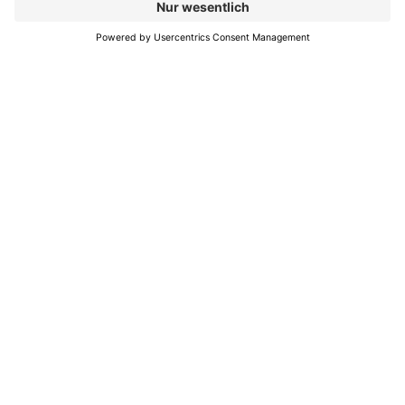
KUNDENPORTAL
KONTAKT
Für wen
Impressum
Branchen
Datenschutz
Software
AGB
Unternehmen
Newsletter abonnieren
Schulungen
Newsletter Abo
verwalten
Preise
Blog