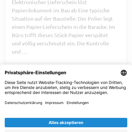
Elektronischer Lieferschein löst
Papierdokument im Bau ab Eine typische
Situation auf der Baustelle: Der Polier legt
einen Papier-Lieferschein in die Baracke. Im
Büro trifft dieses Stück Papier verspätet
und völlig verschmutzt ein. Die Kontrolle
und …
ZUM BEITRAG
TEAMVIEWER
HELP CENTER