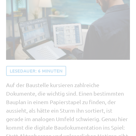
Tipp vom Support
SORBA erleben
Buchhaltung und Recht
Software Updates
LESEDAUER:
6
MINUTEN
Auf der Baustelle kursieren zahlreiche
Dokumente, die wichtig sind. Einen bestimmten
Bauplan in einem Papierstapel zu finden, der
aussieht, als hätte ein Sturm ihn sortiert, ist
gerade im analogen Umfeld schwierig. Genau hier
kommt die digitale Baudokumentation ins Spiel:
Statt Aktenbergen und unleserlichen Notizen gibt