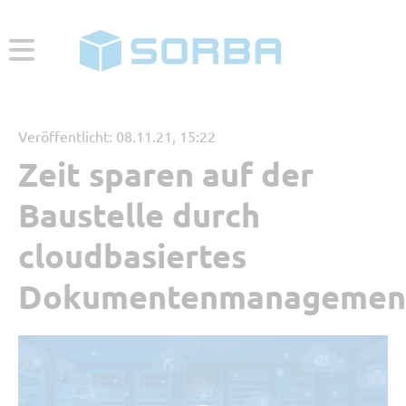
ABONNIEREN
ZUR WEBSEITE
Veröffentlicht: 08.11.21, 15:22
Zeit sparen auf der
Menü
Baustelle durch
Aktuelle Beiträge
cloudbasiertes
Dokumentenmanagemen
Beliebt
Kategorien
Referenzbericht
Digitales Arbeiten