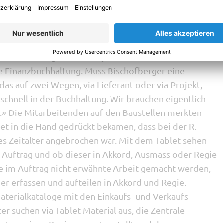
llieren und freigeben. Wenn etwas nicht stimmt, kann
ren», erklärt der Geschäftsführer.
, die Rechnung auf ein Projekt und einen Lieferanten
die Finanzbuchhaltung. Muss Bischofberger eine
das auf zwei Wegen, via Lieferant oder via Projekt,
 schnell in der Buchhaltung. Wir brauchen eigentlich
» Die Mitarbeitenden auf den Baustellen merkten
blet in die Hand gedrückt bekamen, dass bei der R.
es Zeitalter angebrochen war. Mit dem Tablet sehen
en Auftrag und ob dieser in Akkord, Ausmass oder Regie
ne im Auftrag nicht erwähnte Arbeit gemacht werden,
ber erfassen und aufteilen in Akkord und Regie.
Materialkataloge mit den Einkaufs- und Verkaufs
ter suchen via Tablet Material aus, die Zentrale