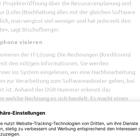
r Projekteröffnung über die Ressourcenplanung und
zur (Lohn-)Buchhaltung alles mit der gleichen Software
tlich, man vergisst viel weniger und hat jederzeit den
te», sagt Bischofberger.
phone visieren
tionieren der IT-Lösung: Die Rechnungen (Kreditoren)
» mit den nötigen Informationen. Sie werden
ner ins System eingelesen, wo eine Nachbearbeitung
ten zur Verarbeitung zum Softwareanbieter gehen, bei
rt ist. Anhand der DSR-Nummer erkennt das
 welche Rechnung es sich handelt. Es macht einen
stelle die Rechnung gebucht werden soll. Die
ma bestätigt oder ändert, dann wird der Betrag
g erscheint via Modul Visumskontrolle auf dem
erger. «Wenn ich gerade irgendwo warten muss, kann