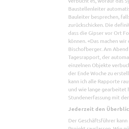
verbucht es, worauf das 
Baustellenleiter automati
Bauleiter besprechen, fal
zurückschicken. Die definit
dass die Gipser vor Ort 
können. «Das machen wir o
Bischofberger. Am Abend 
Tagesrapport, der automat
einzelnen Objekte verbucht
der Ende Woche zu erstell
kann ich alle Rapporte rau
und wie lange gearbeitet h
Stundenerfassung mit der
Jederzeit den Überblic
Der Geschäftsführer kann 
Projekt rauslassen. Wie nü