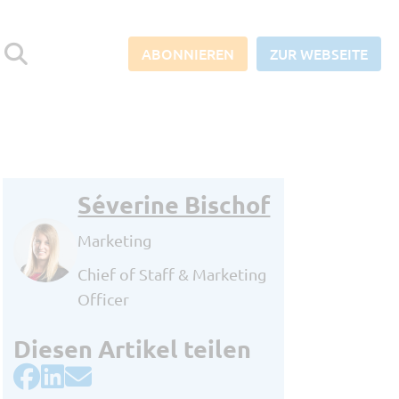
ABONNIEREN
ZUR WEBSEITE
Séverine Bischof
Abonnieren Sie den SORBA-
Blog und verpassen Sie keine
Marketing
News aus der Baubranche!
Chief of Staff & Marketing
Officer
Berufliche E-Mail Adresse
*
Diesen Artikel teilen