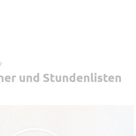
17
er und Stundenlisten
les Arbeiten
Tipp vom Support
ltung und Recht
Software Updates