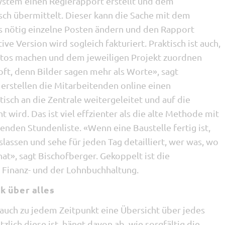
System einen Regierapport erstellt und dem
sch übermittelt. Dieser kann die Sache mit dem
ls nötig einzelne Posten ändern und den Rapport
ive Version wird sogleich fakturiert. Praktisch ist auch,
Fotos machen und dem jeweiligen Projekt zuordnen
ft, denn Bilder sagen mehr als Worte», sagt
erstellen die Mitarbeitenden online einen
isch an die Zentrale weitergeleitet und auf die
 wird. Das ist viel effzienter als die alte Methode mit
enden Stundenliste. «Wenn eine Baustelle fertig ist,
slassen und sehe für jeden Tag detailliert, wer was, wo
at», sagt Bischofberger. Gekoppelt ist die
 Finanz- und der Lohnbuchhaltung.
k über alles
auch zu jedem Zeitpunkt eine Übersicht über jedes
tzlich diese ist, hängt davon ab, wie sorgfältig die