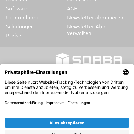
Software
AGB
Unternehmen
Newsletter abonnieren
Schulungen
Newsletter Abo
verwalten
Preise
Blog
© 2026 SORBA EDV AG