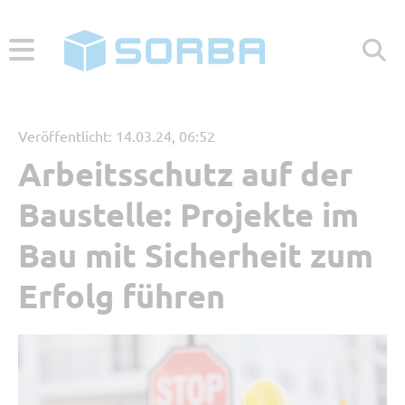
ABONNIEREN
ZUR WEBSEITE
Veröffentlicht: 14.03.24, 06:52
Arbeitsschutz auf der
Menü
Baustelle: Projekte im
Aktuelle Beiträge
Bau mit Sicherheit zum
Erfolg führen
Beliebt
Kategorien
Referenzbericht
Digitales Arbeiten