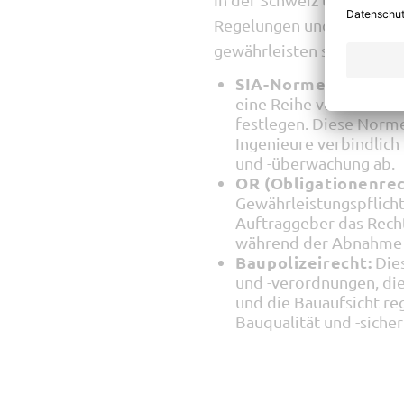
Regelungen und Normen, d
gewährleisten sollen:
SIA-Normen:
Der schw
eine Reihe von Normen 
festlegen. Diese Norm
Ingenieure verbindlich
und -überwachung ab.
OR (Obligationenrec
Gewährleistungspflicht
Auftraggeber das Recht
während der Abnahme o
Baupolizeirecht:
Die
und -verordnungen, di
und die Bauaufsicht reg
Bauqualität und -siche