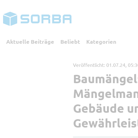
Aktuelle Beiträge
Beliebt
Kategorien
Veröffentlicht: 01.07.24, 05:
Baumängel:
Kategorien
Mängelman
Referenzbericht
Digita
Gebäude un
SORBA erleben
Buchha
Gewährleis