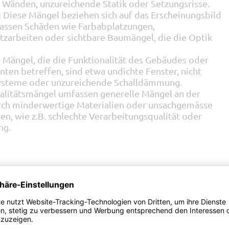
n Wänden, unzureichende Statik oder Setzungsrisse.
:
Diese Mängel beziehen sich auf das Erscheinungsbild
assen Schäden wie Farbabplatzungen,
zarbeiten oder sichtbare Baumängel, die die Optik
:
Mängel, die die Funktionalität des Gebäudes oder
en betreffen, sind etwa undichte Fenster, nicht
systeme oder unzureichende Schalldämmung.
litätsmängel umfassen generelle Mängel an der
durch minderwertige Materialien oder unsachgemässe
n, wie z.B. schlechte Verarbeitungsqualität oder
ng.
etzgebung und Normen in der
n Baumängel einer Vielzahl von gesetzlichen