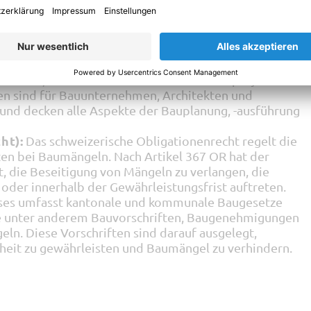
ie die Qualität und Sicherheit von Bauprojekten
eizerische Ingenieur- und Architektenverein (SIA) gibt
heraus, die technische Standards für Bauprojekte
en sind für Bauunternehmen, Architekten und
 und decken alle Aspekte der Bauplanung, -ausführung
ht):
Das schweizerische Obligationenrecht regelt die
en bei Baumängeln. Nach Artikel 367 OR hat der
, die Beseitigung von Mängeln zu verlangen, die
der innerhalb der Gewährleistungsfrist auftreten.
ses umfasst kantonale und kommunale Baugesetze
e unter anderem Bauvorschriften, Baugenehmigungen
eln. Diese Vorschriften sind darauf ausgelegt,
rheit zu gewährleisten und Baumängel zu verhindern.