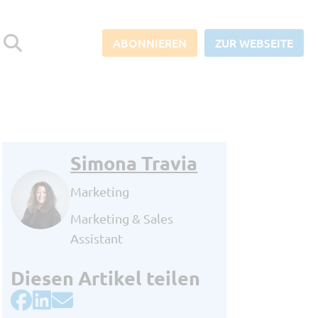
ABONNIEREN
ZUR WEBSEITE
Simona Travia
Abonnieren Sie den SORBA-
Blog und verpassen Sie keine
Marketing
News aus der Baubranche!
Marketing & Sales
Assistant
Berufliche E-Mail Adresse
*
Diesen Artikel teilen