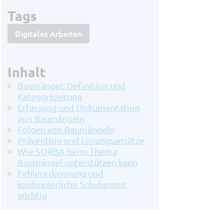
SORBA Software benötigt die
Tags
Kontaktinformationen, die Sie uns
zur Verfügung stellen, um Sie
Digitales Arbeiten
bezüglich unserer Produkte und
Dienstleistungen zu kontaktieren.
Inhalt
Sie können sich jederzeit von
Baumängel: Definition und
diesen Benachrichtigungen
Kategorisierung
abmelden. Informationen zum
Erfassung und Dokumentation
Abbestellen sowie unsere
von Baumängeln
Datenschutzpraktiken und unsere
Folgen von Baumängeln
Prävention und Lösungsansätze
Verpflichtung zum Schutz Ihrer
Wie SORBA beim Thema
Privatsphäre finden Sie in unseren
Baumängel unterstützen kann
Datenschutzbestimmungen
Fehlererkennung und
.
kontinuierliche Schulungen
wichtig