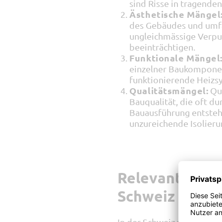
sind Risse in tragende
Ästhetische Mängel
des Gebäudes und umf
ungleichmässige Verput
beeinträchtigen.
Funktionale Mängel
einzelner Baukomponent
funktionierende Heiz
Qualitätsmängel:
Qua
Bauqualität, die oft 
Bauausführung entstehe
unzureichende Isolieru
Relevante Ges
Schweiz
In der Schweiz unterliege