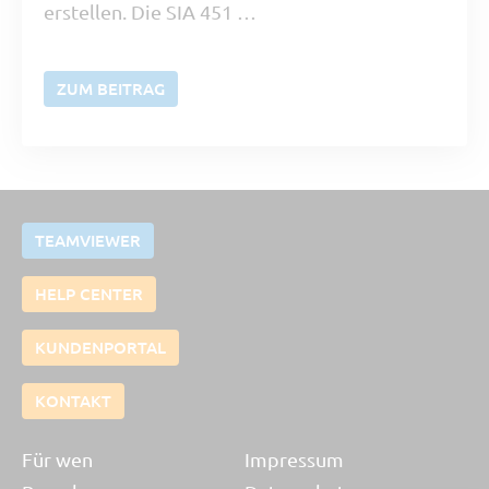
erstellen. Die SIA 451 …
ZUM BEITRAG
TEAMVIEWER
HELP CENTER
KUNDENPORTAL
KONTAKT
Für wen
Impressum