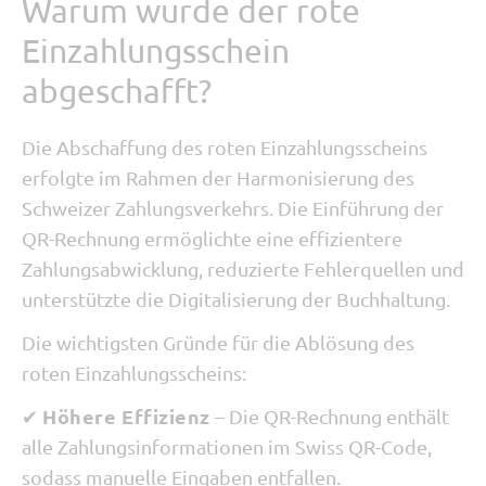
Warum wurde der rote
Einzahlungsschein
abgeschafft?
Die Abschaffung des roten Einzahlungss
cheins
erfolgte im Rahmen der Harmonisierung des
Schweizer Zahlungsverkehrs. Die Einführung der
QR-Rechnung ermöglichte eine effizientere
Zahlungsabwicklung, reduzierte Fehlerquellen und
unterstützte die Digitalisierung der Buchhaltung.
Die wichtigsten Gründe für die Ablösung des
roten Einzahlungsscheins:
Höhere Effizienz
✔
– Die QR-Rechnung enthält
alle Zah
lungsinformationen im Swiss QR-Code,
sodass manuelle Eingaben entfallen.