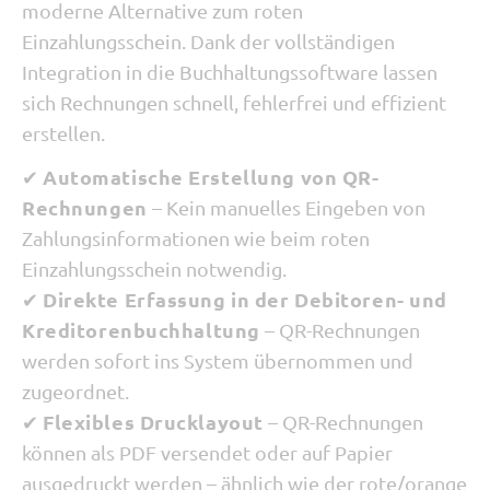
moderne Alternative zum roten
Einzahlungsschein. Dank der vollständigen
Integration in die Buchhaltungssoftware lassen
sich Rechnungen schnell, fehlerfrei und effizient
erstellen.
Automatische Erstellung von QR-
✔
Rechnungen
– Kein manuelles Eingeben von
Zahlungsinformationen wie
beim roten
Einzahlungsschein notwendi
g.
Direkte Erfassung in der Debitoren- und
✔
Kreditorenbuchhaltung
– QR-Rechnungen
werden sofort ins System übernommen und
zugeordnet.
Flexibles Drucklayout
✔
– QR-Rechnungen
kön
nen als PDF versendet oder auf Papier
ausgedruckt werden – ähnlich wie der rote/orange