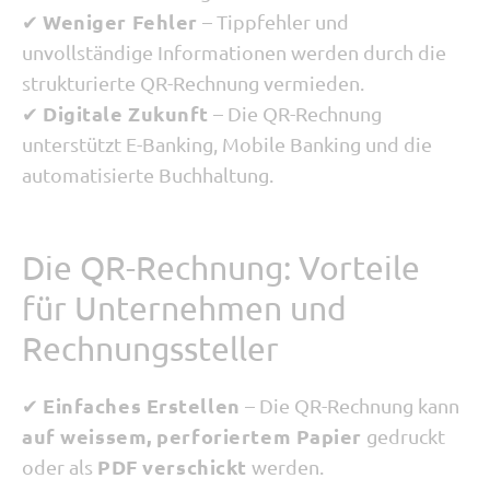
Weniger Fehler
✔
– Tippfehler und
unvollständige Informationen werden durch die
strukturierte QR-Rechnung vermieden.
Digitale Zukunft
✔
– Die QR-Rechnung
unterst
ützt E-Banking, Mobile Banking und die
automatisierte Buchhaltung.
Die QR-Rechnung: Vorteile
für Unternehmen und
Rechnungssteller
Einfaches Erstellen
✔
– Die QR-Rechnung kann
auf weissem, perforiertem Papier
gedruckt
PDF verschickt
oder als
werden.