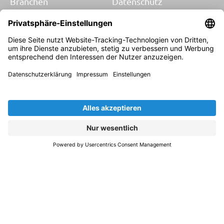
Branchen
Datenschutz
Software
AGB
Unternehmen
Newsletter abonnieren
Schulungen
Newsletter Abo
verwalten
Preise
Blog
© 2026 SORBA EDV AG