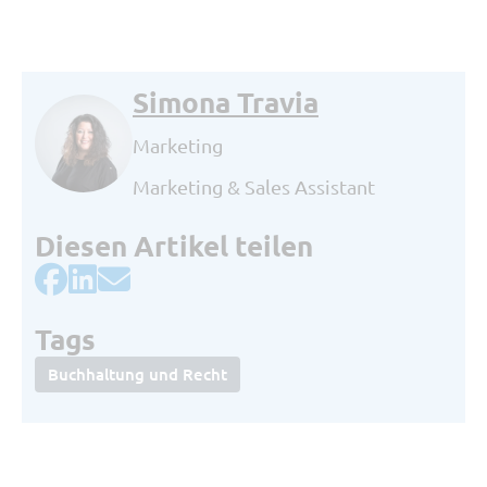
wird der QR-Code der QR-
Swiss QR-Code, sodass manuelle
Rechnung einfach mit einer
Eingaben entfallen.
Banking-App oder einem QR-
Simona Travia
Scanner erfasst. Alternativ kann
die Zahlung weiterhin manuell am
Marketing
Postschalter oder in der Bank
Marketing & Sales Assistant
vorgenommen werden, da alle
Zahlungsinformationen lesbar
Diesen Artikel teilen
aufgedruckt sind.
Tags
Buchhaltung und Recht