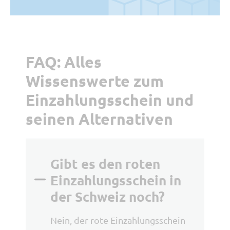
FAQ: Alles
Wissenswerte zum
Einzahlungsschein und
seinen Alternativen
Gibt es den roten
Einzahlungsschein in
der Schweiz noch?
Nein, der rote Einzahlungsschein