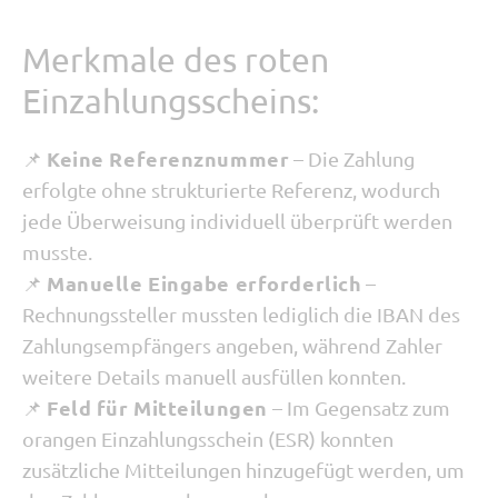
Merkmale des roten
Einzahlungsscheins:
Keine Referenznummer
📌
– Die Zahlung
erfolgte ohne strukturierte Referenz, wodurch
jede Überweisung individuell überprüft werden
musste.
Manuelle Eingabe erforderlich
📌
–
Rechnungssteller mussten lediglic
h die IBAN des
Zahlungsempfängers angeben, während Zahler
weitere Details manuell
ausfüllen konnten.
Feld für Mitteilungen
📌
– Im Gegensatz zum
orangen Einzahlungsschein (ESR) konnten
zusätzliche Mitteilungen hinzugefügt werden, um