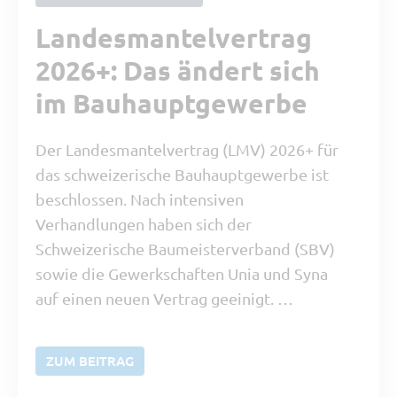
Landesmantelvertrag
2026+: Das ändert sich
im Bauhauptgewerbe
Der Landesmantelvertrag (LMV) 2026+ für
das schweizerische Bauhauptgewerbe ist
beschlossen. Nach intensiven
Verhandlungen haben sich der
Schweizerische Baumeisterverband (SBV)
sowie die Gewerkschaften Unia und Syna
auf einen neuen Vertrag geeinigt. …
ZUM BEITRAG