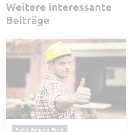
Weitere interessante
Beiträge
Buchhaltung und Recht