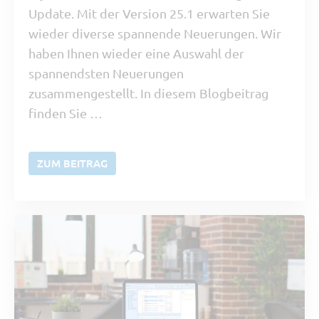
Update. Mit der Version 25.1 erwarten Sie
wieder diverse spannende Neuerungen. Wir
haben Ihnen wieder eine Auswahl der
spannendsten Neuerungen
zusammengestellt. In diesem Blogbeitrag
finden Sie …
ZUM BEITRAG