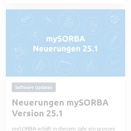
Software Updates
Neuerungen mySORBA
Version 25.1
mySORBA erhält in diesem Jahr ein grosses