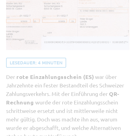
Tipp vom Support
SORBA erleben
Buchhaltung und Recht
Software Updates
LESEDAUER:
4
MINUTEN
rote Einzahlungsschein (ES)
Der
war über
Jahrzehnte ein fester Bestandteil des Schweizer
QR-
Zahlungsverkehrs. Mit der Einführung der
Rechnung
wurde der rote Einzahlungsschein
schrittweise ersetzt und ist mittlerweile nicht
mehr gültig. Doch was machte ihn aus, warum
wurde er abgeschafft, und welche Alternativen