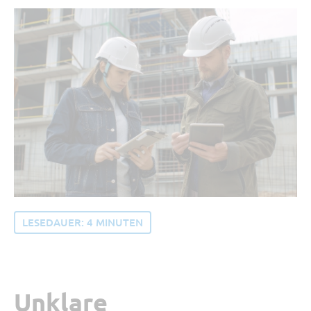
Tipp vom Support
SORBA erleben
Buchhaltung und Recht
Software Updates
LESEDAUER:
4
MINUTEN
Unklare