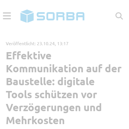
ABONNIEREN
ZUR WEBSEITE
Veröffentlicht: 23.10.24, 13:17
Effektive
Menü
Kommunikation auf der
Aktuelle Beiträge
Baustelle: digitale
Tools schützen vor
Beliebt
Verzögerungen und
Kategorien
Mehrkosten
Referenzbericht
Digitales Arbeiten