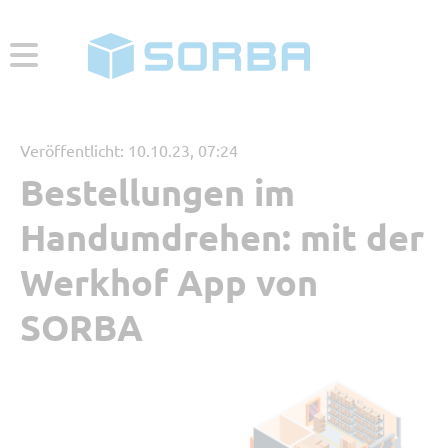
ABONNIEREN
ZUR WEBSEITE
Veröffentlicht: 10.10.23, 07:24
Bestellungen im
Menü
Handumdrehen: mit der
Aktuelle Beiträge
Werkhof App von
SORBA
Beliebt
Kategorien
Referenzbericht
Digitales Arbeiten