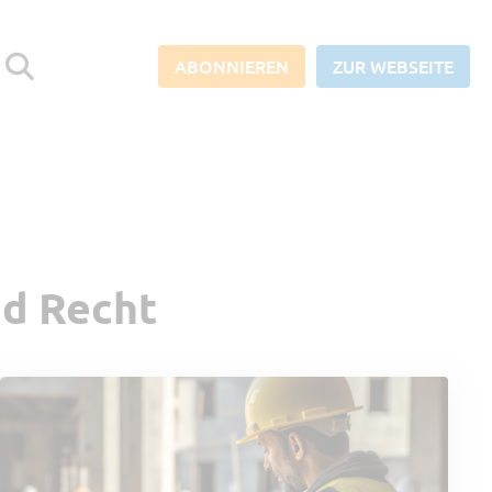
ABONNIEREN
ZUR WEBSEITE
Abonnieren Sie den SORBA-
Blog und verpassen Sie keine
nd Recht
News aus der Baubranche!
Berufliche E-Mail Adresse
*