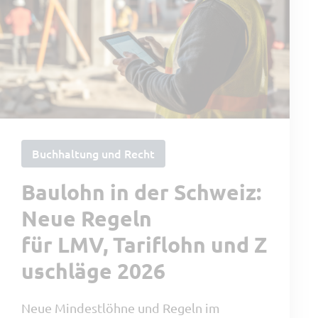
SORBA Software benötigt die
Kontaktinformationen, die Sie uns
zur Verfügung stellen, um Sie
bezüglich unserer Produkte und
Dienstleistungen zu kontaktieren.
Sie können sich jederzeit von
diesen Benachrichtigungen
abmelden. Informationen zum
Buchhaltung und Recht
Abbestellen sowie unsere
Datenschutzpraktiken und unsere
Baulohn in der Schweiz:
Verpflichtung zum Schutz Ihrer
Neue Regeln
Privatsphäre finden Sie in unseren
für LMV, Tariflohn und Z
Datenschutzbestimmungen
.
uschläge 2026
Neue Mindestlöhne und Regeln im