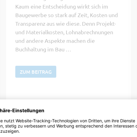
Kaum eine Entscheidung wirkt sich im
Baugewerbe so stark auf Zeit, Kosten und
Transparenz aus wie diese. Denn Projekt-
und Materialkosten, Lohnabrechnungen
und andere Aspekte machen die
Buchhaltung im Bau …
ZUM BEITRAG