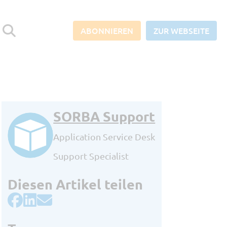
ABONNIEREN
ZUR WEBSEITE
SORBA Support
Abonnieren Sie den SORBA-
Blog und verpassen Sie keine
Application Service Desk
News aus der Baubranche!
Support Specialist
Berufliche E-Mail Adresse
*
Diesen Artikel teilen