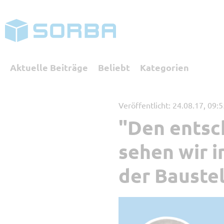
Aktuelle Beiträge
Beliebt
Kategorien
Veröffentlicht: 24.08.17, 09:
"Den entsc
Kategorien
sehen wir i
Referenzbericht
Digita
der Baustel
SORBA erleben
Buchha