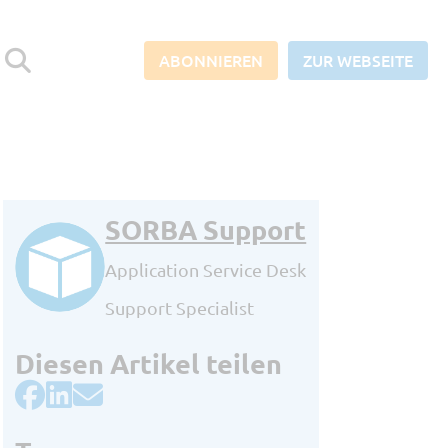
ABONNIEREN
ZUR WEBSEITE
SORBA Support
Abonnieren Sie den SORBA-
Blog und verpassen Sie keine
Application Service Desk
News aus der Baubranche!
Support Specialist
Berufliche E-Mail Adresse
*
Diesen Artikel teilen