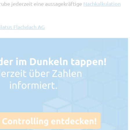
rube jederzeit eine aussagekräftige
Nachkalkulation
ilatus Flachdach AG