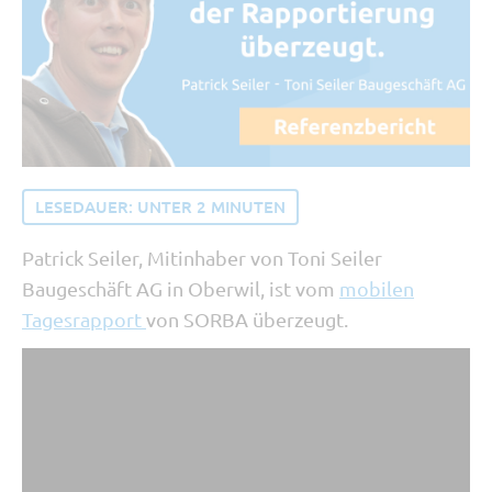
Tipp vom Support
SORBA erleben
Buchhaltung und Recht
Software Updates
LESEDAUER:
UNTER 2
MINUTEN
Patrick Seiler, Mitinhaber von Toni Seiler
Baugeschäft AG in Oberwil, ist vom
mobilen
Tagesrapport
von SORBA überzeugt.