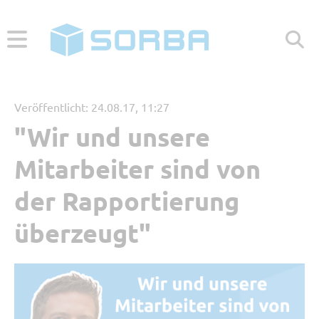
ABONNIEREN
ZUR WEBSEITE
Veröffentlicht: 24.08.17, 11:27
"Wir und unsere
Menü
Mitarbeiter sind von
Aktuelle Beiträge
der Rapportierung
überzeugt"
Beliebt
Kategorien
Referenzbericht
Digitales Arbeiten